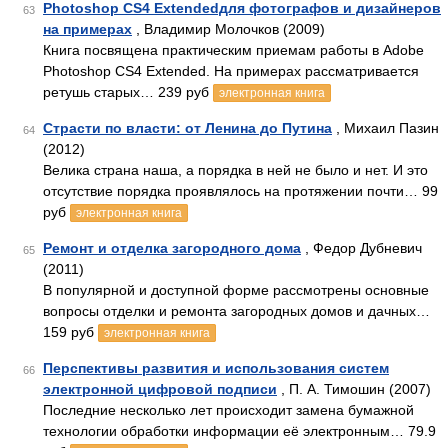
Photoshop CS4 Extendedдля фотографов и дизайнеров
63
на примерах
, Владимир Молочков (2009)
Книга посвящена практическим приемам работы в Adobe
Photoshop CS4 Extended. На примерах рассматривается
ретушь старых… 239 руб
электронная книга
Страсти по власти: от Ленина до Путина
, Михаил Пазин
64
(2012)
Велика страна наша, а порядка в ней не было и нет. И это
отсутствие порядка проявлялось на протяжении почти… 99
руб
электронная книга
Ремонт и отделка загородного дома
, Федор Дубневич
65
(2011)
В популярной и доступной форме рассмотрены основные
вопросы отделки и ремонта загородных домов и дачных…
159 руб
электронная книга
Перспективы развития и использования систем
66
электронной цифровой подписи
, П. А. Тимошин (2007)
Последние несколько лет происходит замена бумажной
технологии обработки информации её электронным… 79.9